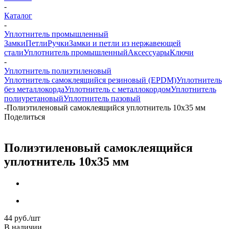
-
Каталог
-
Уплотнитель промышленный
Замки
Петли
Ручки
Замки и петли из нержавеющей
стали
Уплотнитель промышленный
Аксессуары
Ключи
-
Уплотнитель полиэтиленовый
Уплотнитель самоклеящийся резиновый (EPDM)
Уплотнитель
без металлокорда
Уплотнитель с металлокордом
Уплотнитель
полиуретановый
Уплотнитель пазовый
-
Полиэтиленовый самоклеящийся уплотнитель 10x35 мм
Поделиться
Полиэтиленовый самоклеящийся
уплотнитель 10x35 мм
44
руб.
/шт
В наличии