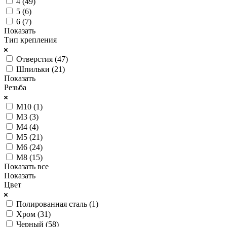
4 (
49
)
5 (
6
)
6 (
7
)
Показать
Тип крепления
Отверстия (
47
)
Шпильки (
21
)
Показать
Резьба
М10 (
1
)
М3 (
3
)
М4 (
4
)
М5 (
21
)
М6 (
24
)
М8 (
15
)
Показать все
Показать
Цвет
Полированная сталь (
1
)
Хром (
31
)
Черный (
58
)