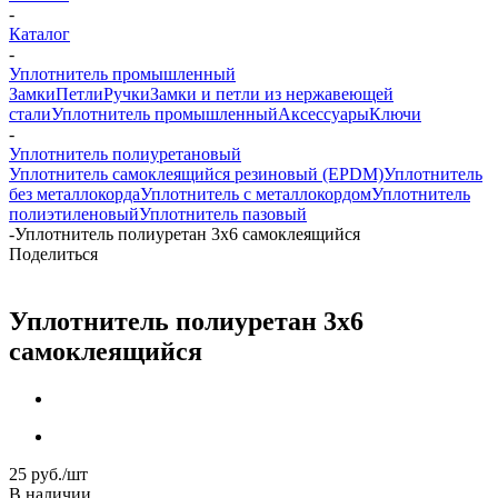
-
Каталог
-
Уплотнитель промышленный
Замки
Петли
Ручки
Замки и петли из нержавеющей
стали
Уплотнитель промышленный
Аксессуары
Ключи
-
Уплотнитель полиуретановый
Уплотнитель самоклеящийся резиновый (EPDM)
Уплотнитель
без металлокорда
Уплотнитель с металлокордом
Уплотнитель
полиэтиленовый
Уплотнитель пазовый
-
Уплотнитель полиуретан 3x6 самоклеящийся
Поделиться
Уплотнитель полиуретан 3x6
самоклеящийся
25
руб.
/шт
В наличии