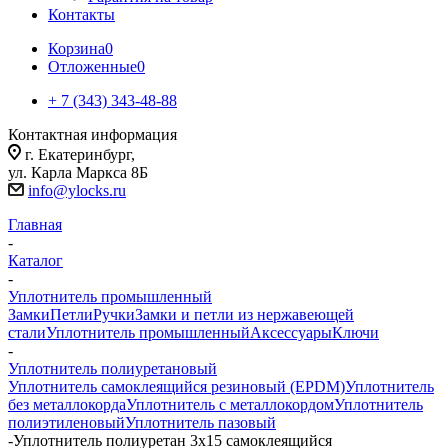
Контакты
Корзина
0
Отложенные
0
+ 7 (343) 343-48-88
Контактная информация
г. Екатеринбург,
ул. Карла Маркса 8Б
info@ylocks.ru
Главная
-
Каталог
-
Уплотнитель промышленный
Замки
Петли
Ручки
Замки и петли из нержавеющей
стали
Уплотнитель промышленный
Аксессуары
Ключи
-
Уплотнитель полиуретановый
Уплотнитель самоклеящийся резиновый (EPDM)
Уплотнитель
без металлокорда
Уплотнитель с металлокордом
Уплотнитель
полиэтиленовый
Уплотнитель пазовый
-
Уплотнитель полиуретан 3x15 самоклеящийся