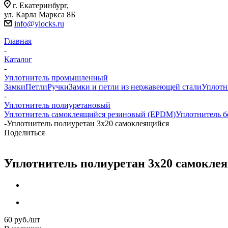
г. Екатеринбург,
ул. Карла Маркса 8Б
info@ylocks.ru
Главная
-
Каталог
-
Уплотнитель промышленный
Замки
Петли
Ручки
Замки и петли из нержавеющей стали
Уплотн
-
Уплотнитель полиуретановый
Уплотнитель самоклеящийся резиновый (EPDM)
Уплотнитель б
-
Уплотнитель полиуретан 3x20 самоклеящийся
Поделиться
Уплотнитель полиуретан 3x20 самокле
60
руб.
/шт