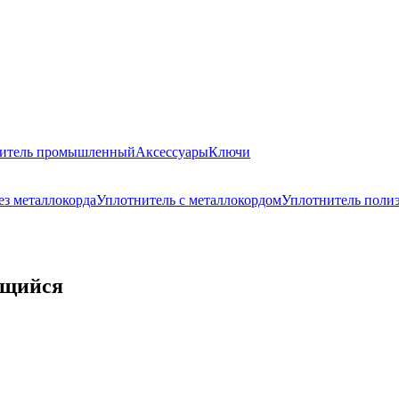
итель промышленный
Аксессуары
Ключи
ез металлокорда
Уплотнитель с металлокордом
Уплотнитель поли
ящийся