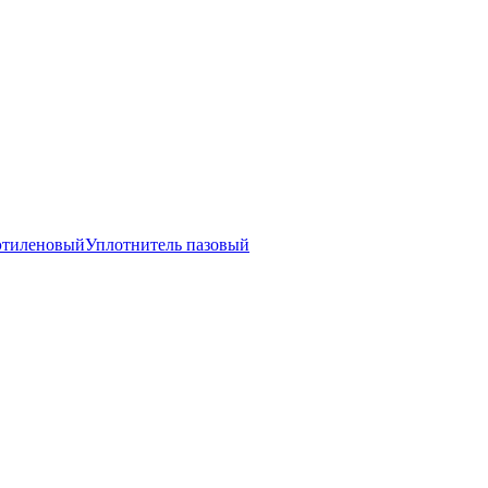
этиленовый
Уплотнитель пазовый