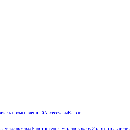
итель промышленный
Аксессуары
Ключи
ез металлокорда
Уплотнитель с металлокордом
Уплотнитель поли