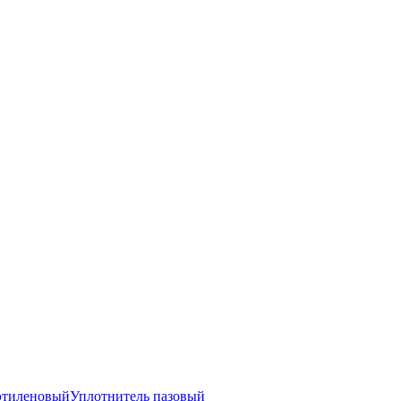
этиленовый
Уплотнитель пазовый