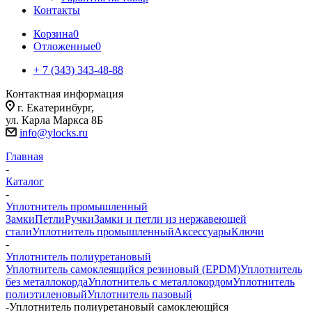
Контакты
Корзина
0
Отложенные
0
+ 7 (343) 343-48-88
Контактная информация
г. Екатеринбург,
ул. Карла Маркса 8Б
info@ylocks.ru
Главная
-
Каталог
-
Уплотнитель промышленный
Замки
Петли
Ручки
Замки и петли из нержавеющей
стали
Уплотнитель промышленный
Аксессуары
Ключи
-
Уплотнитель полиуретановый
Уплотнитель самоклеящийся резиновый (EPDM)
Уплотнитель
без металлокорда
Уплотнитель с металлокордом
Уплотнитель
полиэтиленовый
Уплотнитель пазовый
-
Уплотнитель полиуретановый самоклеющйся