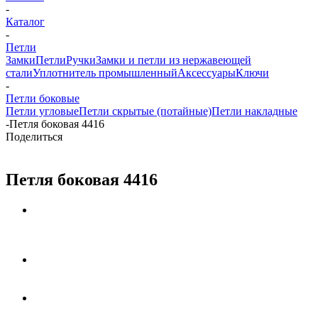
-
Каталог
-
Петли
Замки
Петли
Ручки
Замки и петли из нержавеющей
стали
Уплотнитель промышленный
Аксессуары
Ключи
-
Петли боковые
Петли угловые
Петли скрытые (потайные)
Петли накладные
-
Петля боковая 4416
Поделиться
Петля боковая 4416