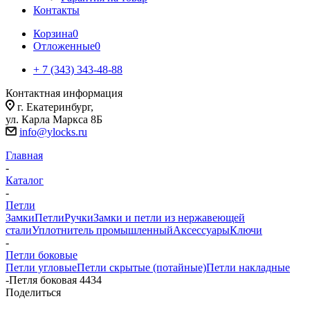
Контакты
Корзина
0
Отложенные
0
+ 7 (343) 343-48-88
Контактная информация
г. Екатеринбург,
ул. Карла Маркса 8Б
info@ylocks.ru
Главная
-
Каталог
-
Петли
Замки
Петли
Ручки
Замки и петли из нержавеющей
стали
Уплотнитель промышленный
Аксессуары
Ключи
-
Петли боковые
Петли угловые
Петли скрытые (потайные)
Петли накладные
-
Петля боковая 4434
Поделиться