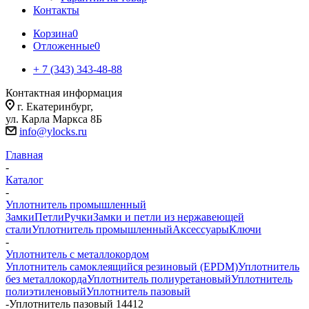
Контакты
Корзина
0
Отложенные
0
+ 7 (343) 343-48-88
Контактная информация
г. Екатеринбург,
ул. Карла Маркса 8Б
info@ylocks.ru
Главная
-
Каталог
-
Уплотнитель промышленный
Замки
Петли
Ручки
Замки и петли из нержавеющей
стали
Уплотнитель промышленный
Аксессуары
Ключи
-
Уплотнитель с металлокордом
Уплотнитель самоклеящийся резиновый (EPDM)
Уплотнитель
без металлокорда
Уплотнитель полиуретановый
Уплотнитель
полиэтиленовый
Уплотнитель пазовый
-
Уплотнитель пазовый 14412