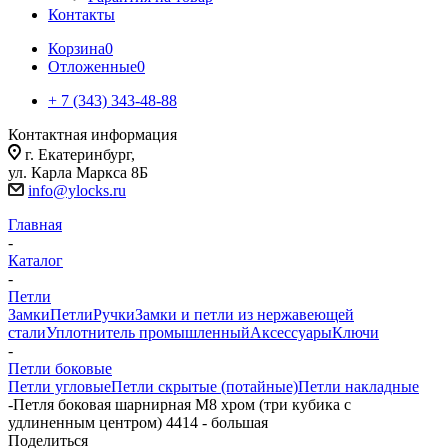
Контакты
Корзина
0
Отложенные
0
+ 7 (343) 343-48-88
Контактная информация
г. Екатеринбург,
ул. Карла Маркса 8Б
info@ylocks.ru
Главная
-
Каталог
-
Петли
Замки
Петли
Ручки
Замки и петли из нержавеющей
стали
Уплотнитель промышленный
Аксессуары
Ключи
-
Петли боковые
Петли угловые
Петли скрытые (потайные)
Петли накладные
-
Петля боковая шарнирная М8 хром (три кубика с
удлиненным центром) 4414 - большая
Поделиться