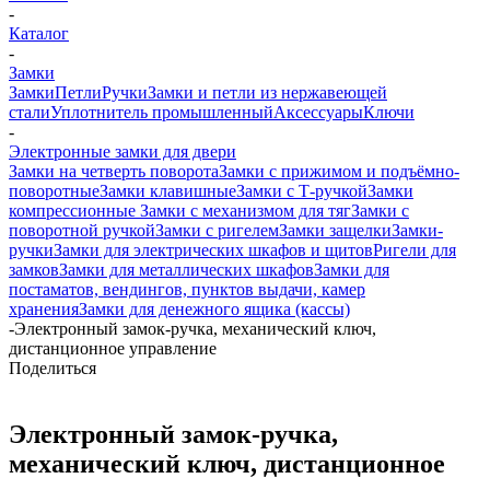
-
Каталог
-
Замки
Замки
Петли
Ручки
Замки и петли из нержавеющей
стали
Уплотнитель промышленный
Аксессуары
Ключи
-
Электронные замки для двери
Замки на четверть поворота
Замки с прижимом и подъёмно-
поворотные
Замки клавишные
Замки с Т-ручкой
Замки
компрессионные
Замки с механизмом для тяг
Замки с
поворотной ручкой
Замки с ригелем
Замки защелки
Замки-
ручки
Замки для электрических шкафов и щитов
Ригели для
замков
Замки для металлических шкафов
Замки для
постаматов, вендингов, пунктов выдачи, камер
хранения
Замки для денежного ящика (кассы)
-
Электронный замок-ручка, механический ключ,
дистанционное управление
Поделиться
Электронный замок-ручка,
механический ключ, дистанционное