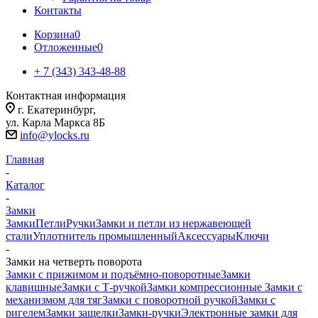
Контакты
Корзина
0
Отложенные
0
+ 7 (343) 343-48-88
Контактная информация
г. Екатеринбург,
ул. Карла Маркса 8Б
info@ylocks.ru
Главная
-
Каталог
-
Замки
Замки
Петли
Ручки
Замки и петли из нержавеющей
стали
Уплотнитель промышленный
Аксессуары
Ключи
-
Замки на четверть поворота
Замки с прижимом и подъёмно-поворотные
Замки
клавишные
Замки с Т-ручкой
Замки компрессионные
Замки с
механизмом для тяг
Замки с поворотной ручкой
Замки с
ригелем
Замки защелки
Замки-ручки
Электронные замки для