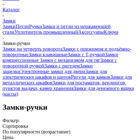
-
Каталог
-
Замки
Замки
Петли
Ручки
Замки и петли из нержавеющей
стали
Уплотнитель промышленный
Аксессуары
Ключи
-
Замки-ручки
Замки на четверть поворота
Замки с прижимом и подъёмно-
поворотные
Замки клавишные
Замки с Т-ручкой
Замки
компрессионные
Замки с механизмом для тяг
Замки с
поворотной ручкой
Замки с ригелем
Замки
защелки
Электронные замки для двери
Замки для
электрических шкафов и щитов
Ригели для замков
Замки для
металлических шкафов
Замки для постаматов, вендингов,
пунктов выдачи, камер хранения
Замки для денежного ящика
(кассы)
Замки-ручки
Фильтр:
Сортировка
По популярности (возрастание)
Цена