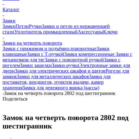
-
Каталог
-
Замки
Замки
Петли
Ручки
Замки и петли из нержавеющей
стали
Уплотнитель промышленный
Аксессуары
Ключи
-
Замки на четверть поворота
Замки с прижимом и подъёмно-поворотные
Замки
клавишные
Замки с Т-ручкой
Замки компрессионные
Замки с
механизмом для тяг
Замки с поворотной ручкой
Замки с
ригелем
Замки защелки
Замки-ручки
Электронные замки для
двери
Замки для электрических шкафов и щитов
Ригели для
замков
Замки для металлических шкафов
Замки для
постаматов, вендингов, пунктов выдачи, камер
хранения
Замки для денежного ящика (кассы)
-
Замок на четверть поворота 2802 под шестигранник
Поделиться
Замок на четверть поворота 2802 под
шестигранник