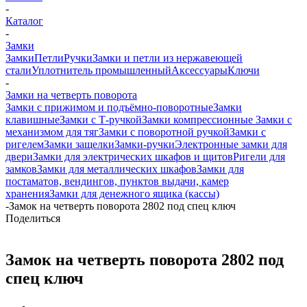
-
Каталог
-
Замки
Замки
Петли
Ручки
Замки и петли из нержавеющей
стали
Уплотнитель промышленный
Аксессуары
Ключи
-
Замки на четверть поворота
Замки с прижимом и подъёмно-поворотные
Замки
клавишные
Замки с Т-ручкой
Замки компрессионные
Замки с
механизмом для тяг
Замки с поворотной ручкой
Замки с
ригелем
Замки защелки
Замки-ручки
Электронные замки для
двери
Замки для электрических шкафов и щитов
Ригели для
замков
Замки для металлических шкафов
Замки для
постаматов, вендингов, пунктов выдачи, камер
хранения
Замки для денежного ящика (кассы)
-
Замок на четверть поворота 2802 под спец ключ
Поделиться
Замок на четверть поворота 2802 под
спец ключ