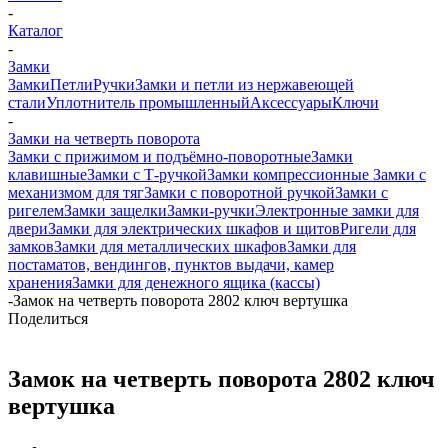
-
Каталог
-
Замки
Замки
Петли
Ручки
Замки и петли из нержавеющей
стали
Уплотнитель промышленный
Аксессуары
Ключи
-
Замки на четверть поворота
Замки с прижимом и подъёмно-поворотные
Замки
клавишные
Замки с Т-ручкой
Замки компрессионные
Замки с
механизмом для тяг
Замки с поворотной ручкой
Замки с
ригелем
Замки защелки
Замки-ручки
Электронные замки для
двери
Замки для электрических шкафов и щитов
Ригели для
замков
Замки для металлических шкафов
Замки для
постаматов, вендингов, пунктов выдачи, камер
хранения
Замки для денежного ящика (кассы)
-
Замок на четверть поворота 2802 ключ вертушка
Поделиться
Замок на четверть поворота 2802 ключ
вертушка