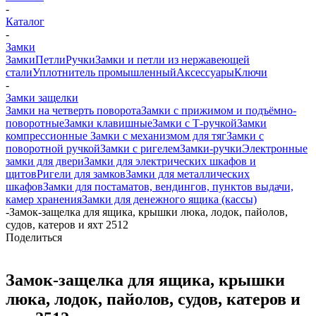
-
Каталог
-
Замки
Замки
Петли
Ручки
Замки и петли из нержавеющей
стали
Уплотнитель промышленный
Аксессуары
Ключи
-
Замки защелки
Замки на четверть поворота
Замки с прижимом и подъёмно-
поворотные
Замки клавишные
Замки с Т-ручкой
Замки
компрессионные
Замки с механизмом для тяг
Замки с
поворотной ручкой
Замки с ригелем
Замки-ручки
Электронные
замки для двери
Замки для электрических шкафов и
щитов
Ригели для замков
Замки для металлических
шкафов
Замки для постаматов, вендингов, пунктов выдачи,
камер хранения
Замки для денежного ящика (кассы)
-
Замок-защелка для ящика, крышки люка, лодок, пайолов,
судов, катеров и яхт 2512
Поделиться
Замок-защелка для ящика, крышки
люка, лодок, пайолов, судов, катеров и