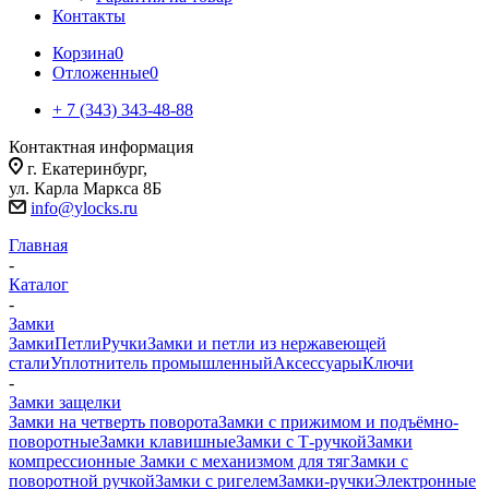
Контакты
Корзина
0
Отложенные
0
+ 7 (343) 343-48-88
Контактная информация
г. Екатеринбург,
ул. Карла Маркса 8Б
info@ylocks.ru
Главная
-
Каталог
-
Замки
Замки
Петли
Ручки
Замки и петли из нержавеющей
стали
Уплотнитель промышленный
Аксессуары
Ключи
-
Замки защелки
Замки на четверть поворота
Замки с прижимом и подъёмно-
поворотные
Замки клавишные
Замки с Т-ручкой
Замки
компрессионные
Замки с механизмом для тяг
Замки с
поворотной ручкой
Замки с ригелем
Замки-ручки
Электронные