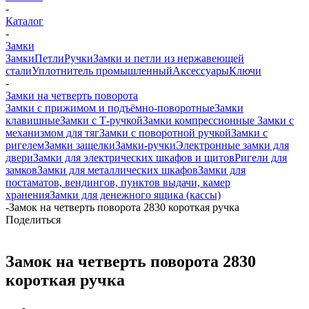
-
Каталог
-
Замки
Замки
Петли
Ручки
Замки и петли из нержавеющей
стали
Уплотнитель промышленный
Аксессуары
Ключи
-
Замки на четверть поворота
Замки с прижимом и подъёмно-поворотные
Замки
клавишные
Замки с Т-ручкой
Замки компрессионные
Замки с
механизмом для тяг
Замки с поворотной ручкой
Замки с
ригелем
Замки защелки
Замки-ручки
Электронные замки для
двери
Замки для электрических шкафов и щитов
Ригели для
замков
Замки для металлических шкафов
Замки для
постаматов, вендингов, пунктов выдачи, камер
хранения
Замки для денежного ящика (кассы)
-
Замок на четверть поворота 2830 короткая ручка
Поделиться
Замок на четверть поворота 2830
короткая ручка