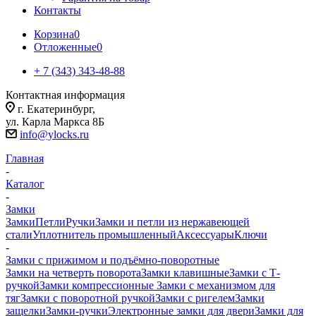
Контакты
Корзина
0
Отложенные
0
+ 7 (343) 343-48-88
Контактная информация
г. Екатеринбург,
ул. Карла Маркса 8Б
info@ylocks.ru
Главная
-
Каталог
-
Замки
Замки
Петли
Ручки
Замки и петли из нержавеющей
стали
Уплотнитель промышленный
Аксессуары
Ключи
-
Замки с прижимом и подъёмно-поворотные
Замки на четверть поворота
Замки клавишные
Замки с Т-
ручкой
Замки компрессионные
Замки с механизмом для
тяг
Замки с поворотной ручкой
Замки с ригелем
Замки
защелки
Замки-ручки
Электронные замки для двери
Замки для