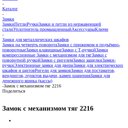
-
Каталог
-
Замки
Замки
Петли
Ручки
Замки и петли из нержавеющей
стали
Уплотнитель промышленный
Аксессуары
Ключи
-
Замки для металлических шкафов
Замки на четверть поворота
Замки с прижимом и подъёмно-
поворотные
Замки клавишные
Замки с Т-ручкой
Замки
компрессионные
Замки с механизмом для тяг
Замки с
поворотной ручкой
Замки с ригелем
Замки защелки
Замки-
ручки
Электронные замки для двери
Замки для электрических
шкафов и щитов
Ригели для замков
Замки для постаматов,
вендингов, пунктов выдачи, камер хранения
Замки для
денежного ящика (кассы)
-
Замок с механизмом тяг 2216
Поделиться
Замок с механизмом тяг 2216