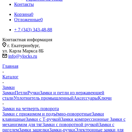
Контакты
Корзина
0
Отложенные
0
+ 7 (343) 343-48-88
Контактная информация
г. Екатеринбург,
ул. Карла Маркса 8Б
info@ylocks.ru
Главная
-
Каталог
-
Замки
Замки
Петли
Ручки
Замки и петли из нержавеющей
стали
Уплотнитель промышленный
Аксессуары
Ключи
-
Замки на четверть поворота
Замки с прижимом и подъёмно-поворотные
Замки
клавишные
Замки с Т-ручкой
Замки компрессионные
Замки с
механизмом для тяг
Замки с поворотной ручкой
Замки с
ригелем
Замки защелки
Замки-ручки
Электронные замки для