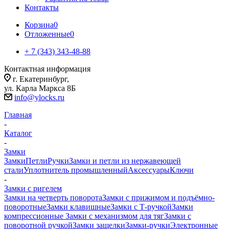
Контакты
Корзина
0
Отложенные
0
+ 7 (343) 343-48-88
Контактная информация
г. Екатеринбург,
ул. Карла Маркса 8Б
info@ylocks.ru
Главная
-
Каталог
-
Замки
Замки
Петли
Ручки
Замки и петли из нержавеющей
стали
Уплотнитель промышленный
Аксессуары
Ключи
-
Замки с ригелем
Замки на четверть поворота
Замки с прижимом и подъёмно-
поворотные
Замки клавишные
Замки с Т-ручкой
Замки
компрессионные
Замки с механизмом для тяг
Замки с
поворотной ручкой
Замки защелки
Замки-ручки
Электронные