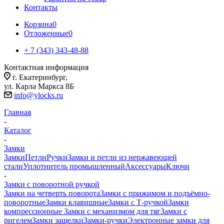
Контакты
Корзина
0
Отложенные
0
+ 7 (343) 343-48-88
Контактная информация
г. Екатеринбург,
ул. Карла Маркса 8Б
info@ylocks.ru
Главная
-
Каталог
-
Замки
Замки
Петли
Ручки
Замки и петли из нержавеющей
стали
Уплотнитель промышленный
Аксессуары
Ключи
-
Замки с поворотной ручкой
Замки на четверть поворота
Замки с прижимом и подъёмно-
поворотные
Замки клавишные
Замки с Т-ручкой
Замки
компрессионные
Замки с механизмом для тяг
Замки с
ригелем
Замки защелки
Замки-ручки
Электронные замки для