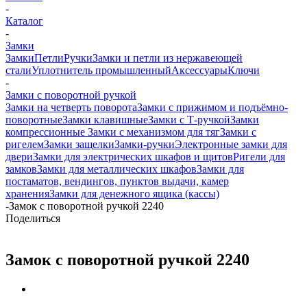
-
Каталог
-
Замки
Замки
Петли
Ручки
Замки и петли из нержавеющей
стали
Уплотнитель промышленный
Аксессуары
Ключи
-
Замки с поворотной ручкой
Замки на четверть поворота
Замки с прижимом и подъёмно-
поворотные
Замки клавишные
Замки с Т-ручкой
Замки
компрессионные
Замки с механизмом для тяг
Замки с
ригелем
Замки защелки
Замки-ручки
Электронные замки для
двери
Замки для электрических шкафов и щитов
Ригели для
замков
Замки для металлических шкафов
Замки для
постаматов, вендингов, пунктов выдачи, камер
хранения
Замки для денежного ящика (кассы)
-
Замок с поворотной ручкой 2240
Поделиться
Замок с поворотной ручкой 2240